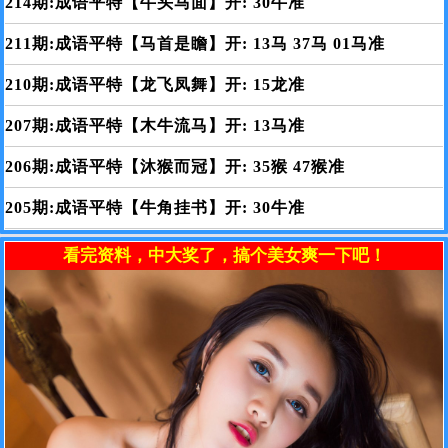
214期:成语平特【牛头马面】开: 30牛准
211期:成语平特【马首是瞻】开: 13马 37马 01马准
210期:成语平特【龙飞凤舞】开: 15龙准
207期:成语平特【木牛流马】开: 13马准
206期:成语平特【沐猴而冠】开: 35猴 47猴准
205期:成语平特【牛角挂书】开: 30牛准
看完资料，中大奖了，搞个美女爽一下吧！