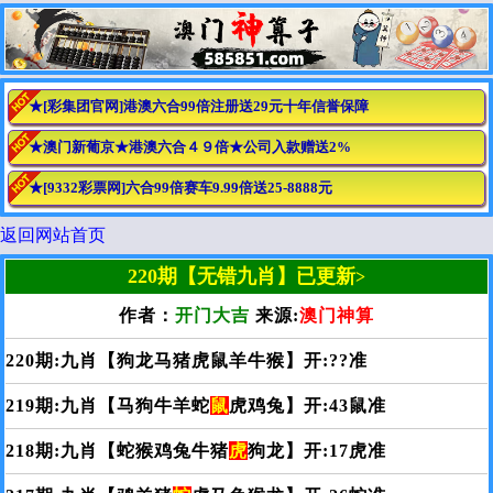
★[彩集团官网]港澳六合99倍注册送29元十年信誉保障
★澳门新葡京★港澳六合４９倍★公司入款赠送2%
★[9332彩票网]六合99倍赛车9.99倍送25-8888元
返回网站首页
220期【无错九肖】已更新
>
作者：
开门大吉
来源:
澳门神算
220期:九肖【狗龙马猪虎鼠羊牛猴】开:??准
219期:九肖【马狗牛羊蛇
鼠
虎鸡兔】开:43鼠准
218期:九肖【蛇猴鸡兔牛猪
虎
狗龙】开:17虎准