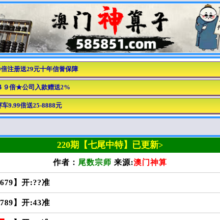
9倍注册送29元十年信誉保障
４９倍★公司入款赠送2%
车9.99倍送25-8888元
220期【七尾中特】已更新
>
作者：
尾数宗师
来源:
澳门神算
679】开:??准
6789】开:43准