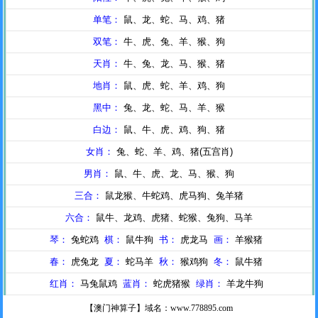
【澳门神算子】域名：www.778895.com