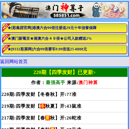
★[彩集团官网]港澳六合99倍注册送29元十年信誉保障
★澳门新葡京★港澳六合４９倍★公司入款赠送2%
★[9332彩票网]六合99倍赛车9.99倍送25-8888元
返回网站首页
220期【四季发财】已更新
>
作者：
最强高手
来源:
澳门神算
220期:四季发财【冬春秋】开:??准
219期:四季发财【
冬
秋夏】开:43鼠准
217期:四季发财【春
夏
秋】开:26蛇准